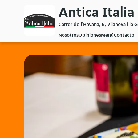
Volver
Antica Italia
al
menú
Carrer de l'Havana, 6, Vilanova i la
principal
Nosotros
Opiniones
Menú
Contacto