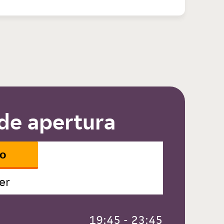
de apertura
io
er
 19:45 - 23:45