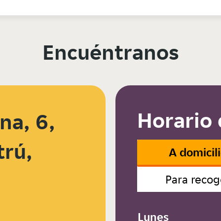
Encuéntranos
Horario 
na, 6,
trú,
A domicil
Para recog
Lunes